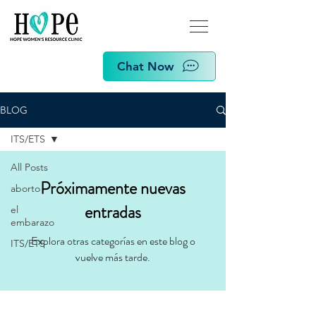
Chat Now
BLOG
ITS/ETS
All Posts
Próximamente nuevas
aborto
entradas
el
embarazo
Explora otras categorías en este blog o
ITS/ETS
vuelve más tarde.