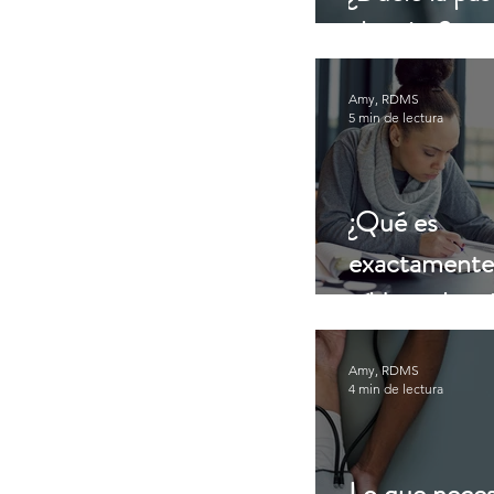
abortiva?
Amy, RDMS
5 min de lectura
¿Qué es
exactamente 
píldora abort
Amy, RDMS
4 min de lectura
Lo que neces