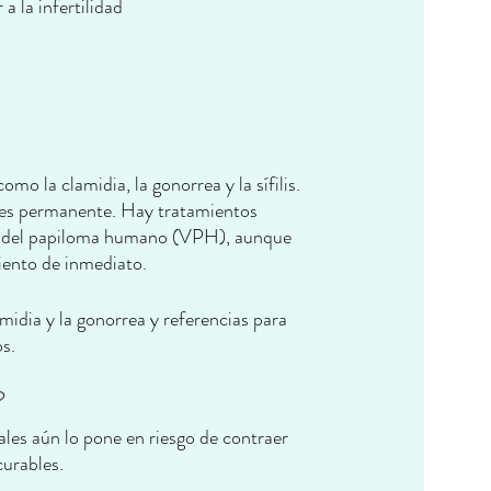
 la infertilidad
o la clamidia, la gonorrea y la sífilis. 
o es permanente. Hay tratamientos 
rus del papiloma humano (VPH), aunque 
miento de inmediato.
idia y la gonorrea y referencias para 
os.
?
les aún lo pone en riesgo de contraer 
curables.