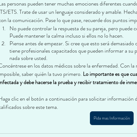
Las personas pueden tener muchas emociones diferentes cuand
ITS/ETS. Trate de usar un lenguaje considerado y amable. Hechar
con la comunicación. Pase lo que pase, recuerde dos puntos imp
No puede controlar la respuesta de su pareja, pero puede 
Puede mantener la calma incluso si ellos no lo hacen.
Piense antes de empezar. Si cree que esto será demasiado di
tiene profesionales capacitados que pueden informar a su pa
nada sobre usted.
Concéntrese en los datos médicos sobre la enfermedad. Con la may
imposible, saber quién la tuvo primero. 
Lo importante es que cua
infectada y debe hacerse la prueba y recibir tratamiento de inme
Haga clic en el botón a continuación para solicitar información 
calificados sobre este tema.
Pida mas Información