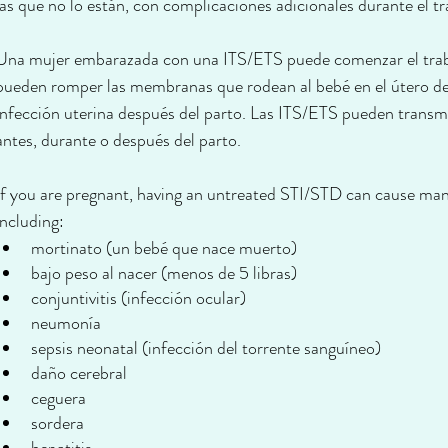
las que no lo están, con complicaciones adicionales durante el tra
Una mujer embarazada con una ITS/ETS puede comenzar el trabaj
pueden romper las membranas que rodean al bebé en el útero d
infección uterina después del parto. Las ITS/ETS pueden transm
antes, durante o después del parto.
If you are pregnant, having an untreated STI/STD can cause man
including:
mortinato (un bebé que nace muerto)
bajo peso al nacer (menos de 5 libras)
conjuntivitis (infección ocular)
neumonía
sepsis neonatal (infección del torrente sanguíneo)
daño cerebral
ceguera
sordera