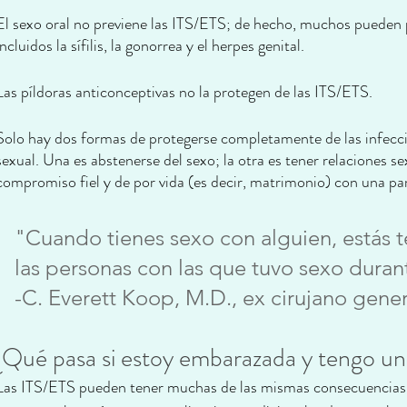
El sexo oral no previene las ITS/ETS; de hecho, muchos pueden p
incluidos la sífilis, la gonorrea y el herpes genital.
Las píldoras anticonceptivas no la protegen de las ITS/ETS.
Solo hay dos formas de protegerse completamente de las infecc
sexual. Una es abstenerse del sexo; la otra es tener relaciones 
compromiso fiel y de por vida (es decir, matrimonio) con una pa
"Cuando tienes sexo con alguien, estás 
las personas con las que tuvo sexo durant
-C. Everett Koop, M.D., ex cirujano gene
¿Qué pasa si estoy embarazada y tengo u
Las ITS/ETS pueden tener muchas de las mismas consecuencias 