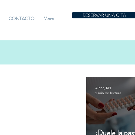
RESERVAR UNA CITA
CONTACTO
More
Alana, RN
2 min de lectura
¿Duele la past