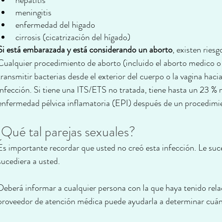
hepatitis
meningitis
enfermedad del higado
cirrosis (cicatrización del hígado)
Si está embarazada y está considerando un aborto
, existen ries
Cualquier procedimiento de aborto (incluido el aborto medico o la
transmitir bacterias desde el exterior del cuerpo o la vagina hacia
infección. Si tiene una ITS/ETS no tratada, tiene hasta un 23 % 
enfermedad pélvica inflamatoria (EPI) después de un procedimi
¿Qué tal parejas sexuales?
Es importante recordar que usted no creó esta infección. Le suce
sucediera a usted.
Deberá informar a cualquier persona con la que haya tenido rela
proveedor de atención médica puede ayudarla a determinar cuán