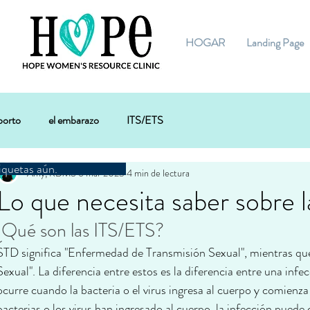
HOGAR
Landing Page
borto
el embarazo
ITS/ETS
iquetas aún.
Amy, RDMS
6 mar 2023
4 min de lectura
Lo que necesita saber sobre 
¿Qué son las ITS/ETS?
STD significa "Enfermedad de Transmisión Sexual", mientras que 
Sexual". La diferencia entre estos es la diferencia entre una inf
ocurre cuando la bacteria o el virus ingresa al cuerpo y comienza 
bacterias o los virus han ingresado al cuerpo, la infección pued