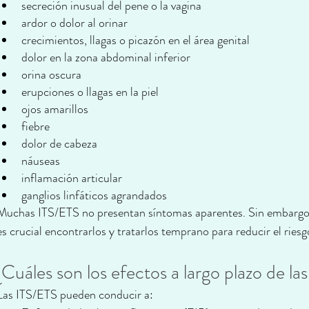
secreción inusual del pene o la vagina
ardor o dolor al orinar
crecimientos, llagas o picazón en el área genital
dolor en la zona abdominal inferior
orina oscura
erupciones o llagas en la piel
ojos amarillos
fiebre
dolor de cabeza
náuseas
inflamación articular
ganglios linfáticos agrandados
Muchas ITS/ETS no presentan síntomas aparentes. Sin embargo, 
es crucial encontrarlos y tratarlos temprano para reducir el ries
¿Cuáles son los efectos a largo plazo de l
Las ITS/ETS pueden conducir a: