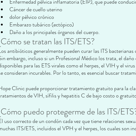
Enfermedad pélvica inflamatoria (EIP), que puede conducir a
Cáncer de cuello uterino
dolor pélvico crónico
Embarazo tubárico (ectópico)
Daño a los principales órganos del cuerpo.
¿Cómo se tratan las ITS/ETS?
Los antibióticos generalmente pueden curar las ITS bacterianas com
Sin embargo, incluso si un Profesional Médico los trata, el dañ
disponibles para las ETS virales como el herpes, el VIH y el vi
se consideran incurables. Por lo tanto, es esencial buscar trata
Hope Clinic puede proporcionar tratamiento gratuito para la clam
tratamientos de VIH, sífilis y hepatitis C de bajo costo o gratuit
¿Cómo puedo protegerme de las ITS/ETS
El uso correcto de un condón cada vez que tiene relaciones sexua
muchas ITS/ETS, incluidos el VPH y el herpes, los cuales son in